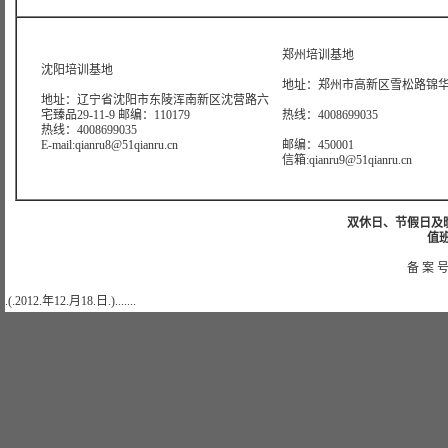
郑州培训基地
沈阳培训基地
地址：郑州市高新区雪松路锦华大
地址：辽宁省沈阳市东陵浑南新区沈营路六
宅臻品29-11-9 邮编：110179
热线：4008699035
热线：4008699035
E-mail:qianru8@51qianru.cn
邮编：450001
信箱:qianru9@51qianru.cn
双休日、节假日及晚上
值班
备 案 号
.(.2012.年12.月18.日.).......