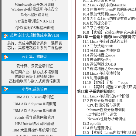
10.1 工具链及其生成
Windows驱动开发培训班
10.2 Linux内核中的Makefile
Windows内核修炼和内核安全
10.3 严格遵守Linux内核的编码风
10.4 添加代码到Linux内核
Delphi程序设计班
10.5 为什么Linux内核没有稳定的A
VB语言培训班(VB.NET)
10.6 如何提交补丁
QNX实时OS编程培训班
10.7 学会使用Git
10.8 【实验】安装Git并用它来来
芯片设计/大规模集成电路VLSI
第11章 一些最上镜的Linux内核调
11.1 Linux内核对调试的支持
芯片、集成电路设计系列一课程表
11.2 二分法与printk
芯片、集成电路设计系列二课程表
11.3 获取Linux内核信息
11.4 调试福音之oops
云计算、物联网
11.5 神奇的SysRq
11.6 调试利器之GDB
云计算、云安全培训班
11.7 调试利器之Systemtap
物联网产业、核心技术培训班
11.8 Linux内核崩溃转储
物联网高级工程师培训班
11.9 利用模拟器
高校物联网与嵌入式师资培训班
11.10 【实验】分析一个oops
11.11 【实验】配置GDB调试环境并
小型机系统管理
第12章 子系统的初始化
12.1 Linux内核测试的4个阶段
IBM AIX 6 Basics培训班
12.2 性能分析与调优工具
IBM AIX 6 System II培训班
·CPU性能分析与调优
·Memory性能分析与调优
IBM AIX 6 System II培训班
·IO性能分析与调优
Solaris 操作系统网络管理
·Network性能分析与调优
12.3 oprofile
HP-Unix系统及网络管理
12.4 启动速度调优
IBM 大型机操作系统培训班
12.5 【实验】Linux内核性能测试