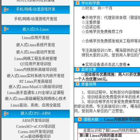
MATLAB系列培训课程
学时
和学费
☆时长： 共一个月
手机/网络/动漫游戏开发
◆外地学员：代理安排食宿（需提
手机/网络/动漫游戏开发班
☆注重质量
☆边讲边练
嵌入式OS-Linux
☆合格学员免费推荐工作
Linux应用开发班
☆合格学员免费颁发相关工程师等资
嵌入式Linux系统开发班
专注高端培训15年，曙海提供的证书
嵌入式Linux驱动开发班
得到大家的认同，受到用人单位的广
Linux网络工程及系统管理
QT应用开发培训班
★实验设备请点击这儿查看★
Linux内核剖析高级培训班
最新优惠
☆
团体报名优惠措施：
两人95折优
嵌入式Linux实时系统与内核开发班
一个人也优惠500元。
RT Linux开发高级班
质量保障
嵌入式Linux/MiniGUI高级培训班
1、培训过程中，如有部分内容理解
Linux高手直通车-LPI全球认证课程
2、培训结束后免费提供半年的技术
嵌入式Linux高级编程及网络核心技术
3、培训合格学员可享受免费推荐就业
Linux驱动、系统、应用全能班
的职业资质。专注高端培训13年，曙海
同，受到用人单位的广泛赞誉。
嵌入式CPU--ARM
课程大纲
---
Linux内核剖析培训班
ARM开发培训班
CortexM3+uC/OS培训班
全面认识和了解Linux内核的框架，掌
Cortex-M0开发培训班
第1章 Linux内核的基本面
eCos驱动移植培训