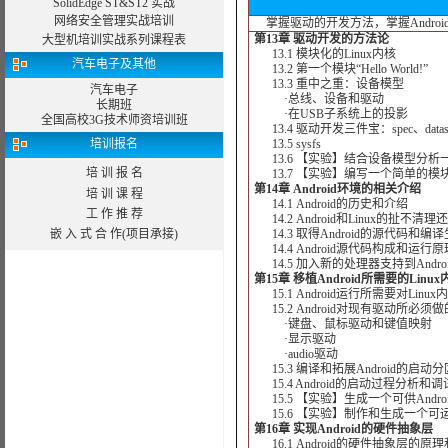
SolidEdge ST&ST2 实战
网络安全管理实战培训
掌握驱动的开发方法，掌握Androi
第13章 驱动开发的方法论
大型机培训实战系列课程表
13.1 模块化的Linux内核
汽车电子及其他
13.2 第一个模块“Hello World!”
13.3 重中之重：设备模型
汽车电子
·总线、设备和驱动
长期班
·在USB子系统上的投影
全国高校3G技术师资培训班
13.4 驱动开发三件宝：spec、datas
培训报名
13.5 sysfs
13.6 【实验】结合设备模型分析一
培 训 报 名
13.7 【实验】编写一个简单的模
第14章 Android环境的相关介绍
培 训 课 程
14.1 Android的历史和介绍
工 作 推 荐
14.2 Android和Linux的扯不清
嵌 入 式 合 作(项目承接)
14.3 取得Android的源代码和
14.4 Android源代码构成和运行原
14.5 加入新的处理器支持到Andro
第15章 移植Android所需要的Linux
15.1 Android运行所需要对Linu
15.2 Android对现有驱动所必须
·键盘、鼠标驱动和键值映射
·显示驱动
·audio驱动
15.3 编译和拓展Android的启动分区b
15.4 Android的启动过程分析和
15.5 【实验】生成一个可供Androi
15.6 【实验】制作和生成一个可运行的
第16章 实现Android的硬件抽象层
16.1 Android的硬件抽象层的原