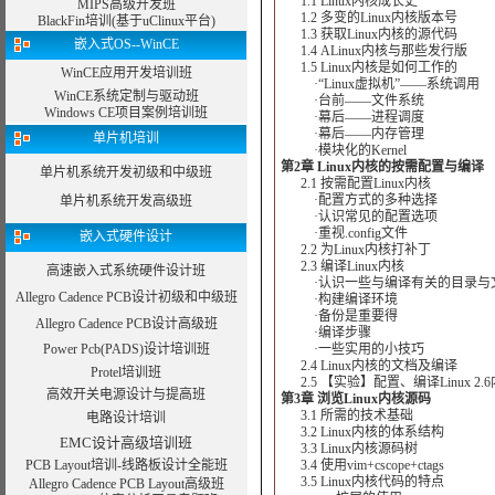
1.1 Linux内核成长史
MIPS高级开发班
1.2 多变的Linux内核版本号
BlackFin培训(基于uClinux平台)
1.3 获取Linux内核的源代码
嵌入式OS--WinCE
1.4 ALinux内核与那些发行版
1.5 Linux内核是如何工作的
WinCE应用开发培训班
·“Linux虚拟机”——系统调用
WinCE系统定制与驱动班
·台前——文件系统
Windows CE项目案例培训班
·幕后——进程调度
·幕后——内存管理
单片机培训
·模块化的Kernel
第2章 Linux内核的按需配置与编译
单片机系统开发初级和中级班
2.1 按需配置Linux内核
·配置方式的多种选择
单片机系统开发高级班
·认识常见的配置选项
·重视.config文件
嵌入式硬件设计
2.2 为Linux内核打补丁
2.3 编译Linux内核
高速嵌入式系统硬件设计班
·认识一些与编译有关的目录与
Allegro Cadence PCB设计初级和中级班
·构建编译环境
·备份是重要得
Allegro Cadence PCB设计高级班
·编译步骤
Power Pcb(PADS)设计培训班
·一些实用的小技巧
2.4 Linux内核的文档及编译
Protel培训班
2.5 【实验】配置、编译Linux 2.
高效开关电源设计与提高班
第3章 浏览Linux内核源码
3.1 所需的技术基础
电路设计培训
3.2 Linux内核的体系结构
EMC设计高级培训班
3.3 Linux内核源码树
PCB Layout培训-线路板设计全能班
3.4 使用vim+cscope+ctags
3.5 Linux内核代码的特点
Allegro Cadence PCB Layout高级班