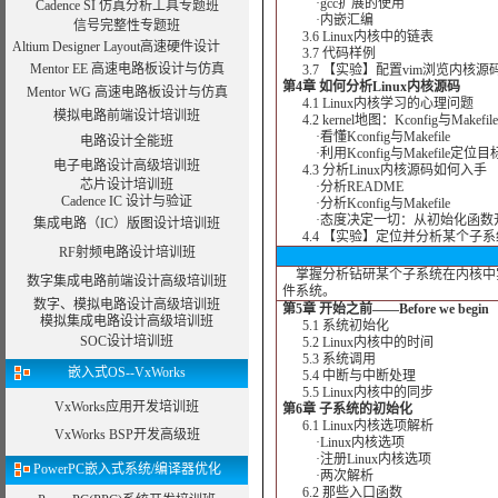
·gcc扩展的使用
Cadence SI 仿真分析工具专题班
·内嵌汇编
信号完整性专题班
3.6 Linux内核中的链表
Altium Designer Layout高速硬件设计
3.7 代码样例
Mentor EE 高速电路板设计与仿真
3.7 【实验】配置vim浏览内核源
第4章 如何分析Linux内核源码
Mentor WG 高速电路板设计与仿真
4.1 Linux内核学习的心理问题
模拟电路前端设计培训班
4.2 kernel地图：Kconfig与Makefile
·看懂Kconfig与Makefile
电路设计全能班
·利用Kconfig与Makefile定位
电子电路设计高级培训班
4.3 分析Linux内核源码如何入手
芯片设计培训班
·分析README
Cadence IC 设计与验证
·分析Kconfig与Makefile
·态度决定一切：从初始化函数
集成电路（IC）版图设计培训班
4.4 【实验】定位并分析某个子
RF射频电路设计培训班
掌握分析钻研某个子系统在内核中
数字集成电路前端设计高级培训班
件系统。
数字、模拟电路设计高级培训班
第5章 开始之前——Before we begin
模拟集成电路设计高级培训班
5.1 系统初始化
SOC设计培训班
5.2 Linux内核中的时间
5.3 系统调用
嵌入式OS--VxWorks
5.4 中断与中断处理
5.5 Linux内核中的同步
VxWorks应用开发培训班
第6章 子系统的初始化
6.1 Linux内核选项解析
VxWorks BSP开发高级班
·Linux内核选项
·注册Linux内核选项
PowerPC嵌入式系统/编译器优化
·两次解析
6.2 那些入口函数