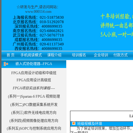
☆
研发与生产
,请访问网站：
www.000114.com
上海报名热线：021-51875830
北京报名热线：010-51292078
深圳报名热线：4008699035
南京报名热线：025-68662821
武汉报名热线：027-50767718
成都报名热线：4008699035
广州报名热线：
020-61137349
西安
报名热线：
4008699035
首 页
手机阅读模式
课程介绍
培训报名
企业培训
付款方式
嵌入式协处理器--FPGA
FPGA应用设计初级和中级班
FPGA应用设计高级班
FPGA项目实战系列课程----
(系列一)Spartan-6 FPGA 视频处理
(系列二)PCI数据采集系统开发
(系列三)软件无线电应用方向
L
(系列四)视频图像处理应用方向
班级规模及环境
(系列五)SOPC与控制系统应用方向
为了保证培训效果，增加互动环节，我