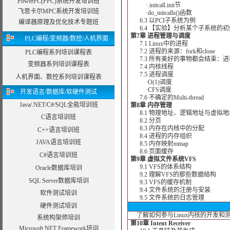
PowerPC(PPC)系统开发培训班
·.initcall.init节
飞思卡尔MPC系统开发培训班
·do_initcalls()函数
6.3 以PCI子系统为例
编译器原理及优化技术专题班
6.4 【实验】分析某个子系统的初
第7章 进程管理与调度
PLC编程/变频器/数控/人机界面
7.1 Linux中的进程
7.2 进程的来源：fork和clone
PLC编程系列培训课程表
7.3 所有美好的事物都会结束：进
变频器系列培训课程表
7.4 内核线程
7.5 进程调度
人机界面、数控系列培训课程表
·O(1)调度
·CFS调度
开发语言/数据库/软硬件测试
7.6 不确定的Multi-thread
Java/.NET/C#/SQL全能培训班
第8章 内存管理
8.1 物理地址、逻辑地址与虚拟地
C语言培训班
8.2 分页
8.3 内存在内核中的分配
C++语言培训班
8.4 进程的内存组织
JAVA语言培训班
8.5 内存映射mmap
8.6 页面缓存
C#语言培训班
第9章 虚拟文件系统VFS
9.1 VFS的体系结构
Oracle数据库培训
9.2 理解VFS的那些数据结构
SQL Server数据库培训
9.3 VFS的缓存机制
9.4 文件系统的注册与安装
软件测试培训
9.5 文件系统的日志管理
硬件测试培训
了解如何参与Linux内核的开发和
系统构架师培训
第10章 Intent Receiver
Microsoft.NET Framework培训