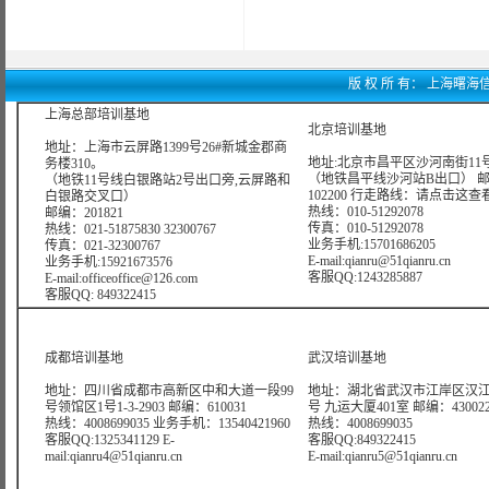
版 权 所 有： 上海曙海信息网
上海总部培训基地
北京培训基地
地址：上海市云屏路1399号26#新城金郡商
地址:北京市昌平区沙河南街11号
务楼310。
（地铁昌平线沙河站B出口） 
（地铁11号线白银路站2号出口旁,云屏路和
102200 行走路线：
请点击这查
白银路交叉口）
热线：010-51292078
邮编：201821
传真：010-51292078
热线：021-51875830 32300767
业务手机:15701686205
传真：021-32300767
E-mail:qianru@51qianru.cn
业务手机:15921673576
客服QQ:1243285887
E-mail:officeoffice@126.com
客服QQ: 849322415
成都培训基地
武汉培训基地
地址：四川省成都市高新区中和大道一段99
地址：湖北省武汉市江岸区汉江
号领馆区1号1-3-2903 邮编：610031
号 九运大厦401室 邮编：43002
热线：4008699035 业务手机：13540421960
热线：4008699035
客服QQ:1325341129 E-
客服QQ:849322415
mail:qianru4@51qianru.cn
E-mail:qianru5@51qianru.cn