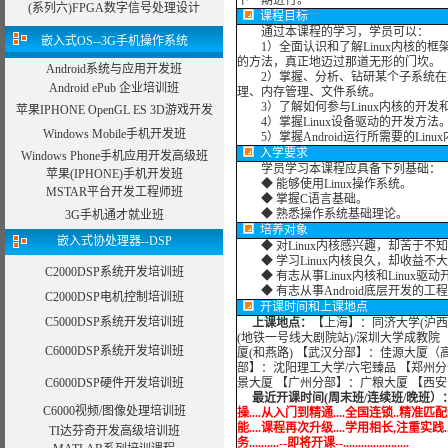
下一期进行。
(系列六)FPGA数字信号处理设计
课程目标
通过本课程的学习，学员可以：
嵌入式OS--3G手机操作系统
1）全面认识和了解Linux内核的框架，
的方法，真正地迈过那道无形的门坎。
Android系统与应用开发班
2）掌握、分析、钻研某个子系统在Lin
Android ePub 企业培训班
理、内存管理、文件系统。
3）了解如何参与Linux内核的开发
苹果IPHONE OpenGL ES 3D游戏开发
4）掌握Linux设备驱动的开发方法
Windows Mobile手机开发班
5）掌握Android运行所需要的Linu
入学要求
Windows Phone手机应用开发高级班
学员学习本课程应具备下列基础：
苹果(IPHONE)手机开发班
◆ 能够使用Linux操作系统。
MSTAR平台开发工程师班
◆ 掌握C语言基础。
◆ 熟悉操作系统基础理论。
3G手机通才就业班
培养对象
嵌入式协处理器--DSP
◆ 对Linux内核感兴趣，却苦于不
◆ 学习Linux内核良久，却收益不
C2000DSP系统开发培训班
◆ 有志从事Linux内核和Linux驱
◆ 有志从事Android底层开发的工
C2000DSP电机控制培训班
开课时间和上课地点
C5000DSP系统开发培训班
上课地点：
【上海】：同济大学(沪西
(地铁一号线大剧院站)/深圳大学成教院
C6000DSP系统开发培训班
厦(和燕路) 【武汉分部】：佳源大厦（
部】：沈阳理工大学/六宅臻品 【郑州分
C6000DSP硬件开发培训班
景大厦 【广州分部】：广粮大厦 【西
最近开课时间(周末班/连续班/晚班）
C6000视频/图像处理培训班
操....从入门到精通....全国连锁..精准匹配
能....课程再次升级....学用相长,注重实践..
TI达芬奇开发高级培训班
务..........--即将开课--......................