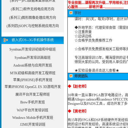
(系列一)PCI数据采集系统开发
专业技能....课程再次升级....学用相长,注重实
心服务..........--即将开课--......................
(系列二)软件无线电应用方向
学时
(系列三)图形图像处理应用方向
课时： 共5天，每天6学时，总计30
(系列四)SOPC与控制系统应用方向
◆外地学员：代理安排食宿（需提
☆注重质量
☆边讲边练
嵌入式OS--3G手机操作系统
☆合格学员免费推荐工作
☆合格学员免费颁发相关工程师等资
Symbian开发培训初级和中级班
Symbian开发培训高级班
专注高端培训15年，曙海提供的证书
得到大家的认同，受到用人单位的广
Android系统与应用开发班
★实验设备请点击这儿查看★
MTK初级和高级开发工程师班
师资团队
苹果(IPHONE)手机开发班
◆
【赵老师】
苹果IPHONE OpenGL ES 3D游戏开发
展讯平台开发工程师班
10年来一直从事FPGA数字电路设计，高
精通Allegro cadence和candence S
Brew手机开发班
Designer以及PADS工具 。成功开发
WAP平台开发培训班
◆
【黄老师】
Windows Mobile手机开发班
有15年的FPGA和DSP系统硬件开发经
统的设计和开发经验，高速系统设计经验非常丰富，精通
J2ME开发培训班