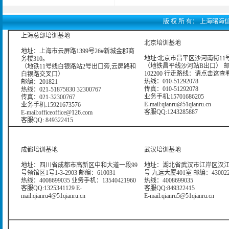
版 权 所 有： 上海曙海信息网
上海总部培训基地
北京培训基地
地址：上海市云屏路1399号26#新城金郡商
地址:北京市昌平区沙河南街11号
务楼310。
（地铁昌平线沙河站B出口） 
（地铁11号线白银路站2号出口旁,云屏路和
102200 行走路线：
请点击这查
白银路交叉口）
热线：010-51292078
邮编：201821
传真：010-51292078
热线：021-51875830 32300767
业务手机:15701686205
传真：021-32300767
E-mail:qianru@51qianru.cn
业务手机:15921673576
客服QQ:1243285887
E-mail:officeoffice@126.com
客服QQ: 849322415
成都培训基地
武汉培训基地
地址：四川省成都市高新区中和大道一段99
地址：湖北省武汉市江岸区汉江
号领馆区1号1-3-2903 邮编：610031
号 九运大厦401室 邮编：43002
热线：4008699035 业务手机：13540421960
热线：4008699035
客服QQ:1325341129 E-
客服QQ:849322415
mail:qianru4@51qianru.cn
E-mail:qianru5@51qianru.cn