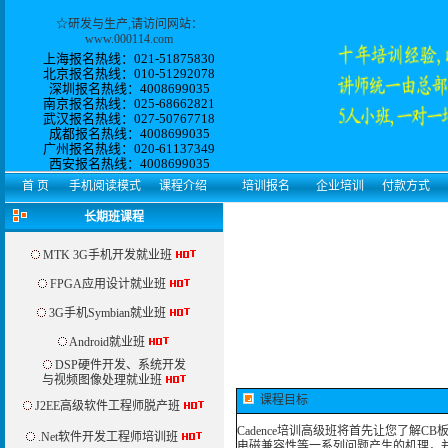
☆
研发与生产
,请访问网站：
www.000114.com
上海报名热线：021-51875830
北京报名热线：010-51292078
深圳报名热线：4008699035
南京报名热线：025-68662821
武汉报名热线：027-50767718
成都报名热线：4008699035
广州报名热线：
020-61137349
西安
报名热线：
4008699035
首 页
手机阅读模式
课程介绍
培训报名
企业培训
付款方式
长期班课程
MTK 3G手机开发就业班
FPGA应用设计就业班
3G手机Symbian就业班
Android就业班
DSP硬件开发、系统开发
与视频图像处理就业班
课程目标
J2EE高级软件工程师脱产班
Cadence培训高级班将首先让您了解
.Net软件开发工程师培训班
电磁兼容性等一系列问题产生的机理，并掌