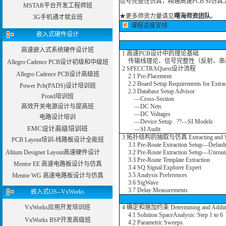
信号完整性仿真，精通高速PCB SI仿真工具以及
MSTAR平台开发工程师班
★
更多师资力量请见
曙海师资团队
。
3G手机通才就业班
课程进度安排
嵌入式硬件设计
高速嵌入式系统硬件设计班
1 高速PCB设计中的理论基础
传输线理论、信号完整性（反射、串
Allegro Cadence PCB设计初级和中级班
2 SPECCTRAQuest设计流程
Allegro Cadence PCB设计高级班
2.1 Pre-Placement
2.2 Board Setup Requirements for Extrac
Power Pcb(PADS)设计培训班
2.3 Database Setup Advisor
Protel培训班
—Cross-Section
高效开关电源设计与提高班
—DC Nets
—DC Voltages
电路设计培训
—Device Setup . ??—SI Models
EMC设计高级培训班
—SI Audit
3 拓扑结构的抽取与仿真 Extracting and Simu
PCB Layout培训-线路板设计全能班
3.1 Pre-Route Extraction Setup—Default 
Altium Designer Layout高速硬件设计
3.2 Pre-Route Extraction Setup—Unroute
3.3 Pre-Route Template Extraction
Mentor EE 高速电路板设计与仿真
3.4 SQ Signal Explorer Expert
3.5 Analysis Preferences
Mentor WG 高速电路板设计与仿真
3.6 SigWave
3.7 Delay Measurements
嵌入式OS--VxWorks
VxWorks应用开发培训班
4 确定和施加约束 Determining and Adding C
4.1 Solution SpaceAnalysis: Step 1 to 6
VxWorks BSP开发高级班
4.2 Parametric Sweeps.