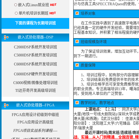
计与仿真工具SPECCTRAQuest的
嵌入式Linux就业班
单片机培训长期班
培养对象
下面的课程为长期培训班
在工作实践中遇到了高速数字电路与高
已经具备一定的硬件开发经验，需要增
工程基本知识，并积累了相当程度的硬
嵌入式协处理器--DSP
班级规模及环境
C2000DSP系统开发培训班
为了保证培训效果，增加互动环节，我
C5000DSP系统开发培训班
到下一期进行。
C6000DSP系统开发培训班
质量保障
C6000DSP硬件开发培训班
1、培训过程中，如有部分内容理解
2、培训结束后免费提供半年的技术
C6000视频/图像处理培训班
3、培训合格学员可享受免费推荐就业
的职业资质。专注高端培训13年，曙海
TI达芬奇开发高级培训班
同，受到用人单位的广泛赞誉。
教学时间，教学地点
嵌入式协处理器--FPGA
上课地点：
【上海】：同济大学(沪
大厦(地铁一号线大剧院站)/深圳大学成
FPGA应用设计初级到中级班
港大厦(和燕路) 【武汉分部】：佳源大
FPGA应用设计高级班
阳分部】：沈阳理工大学/六宅臻品 【
学/瑞景大厦
FPGA项目实战系列课程----
最近开课时间(周末班/连续班/晚
战、实操....从入门到精通....全国连锁..精