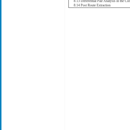
8.13 Differential Pair Analysis in the Co
8.14 Post Route Extraction