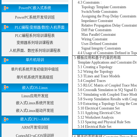
4.3 Constraints :
Topology Template Constraints
PowerPC嵌入式系统
Switch/Settle Constraints
Assigning the Prop Delay Constraints
PowerPC系统开发培训班
Impedance Constraint
Relative Propagation Delay Constraint
PLC编程/变频器/数控/人机界面
Diff Pair Constraints
Max Parallel Constraint
PLC编程系列培训课程表
Wiring Constraint
变频器系列培训课程表
User-Defined Constraint
Signal Integrity Constraints
人机界面、数控系列培训课程表
4.4 Usage of Constraints Defined in Top
5 模板应用和基于约束的布局
单片机培训
Template Applications and Constraint-Dr
5.1 Creating a Topology
单片机系统开发初级到中级班
5.2 Wiring the Topology
5.3 TLines and Trace Models
单片机系统开发高级班
5.4 Coupled Traces
5.5 RLGC Matrix of Coupled Trace Mod
嵌入式OS-Linux
5.6 Crosstalk Simulation in SQ Signal Ex
5.7 Simulating with Coupled-Trace Mode
Linux应用开发班
5.8 Sweep Simulation Results with Coup
嵌入式Linux系统开发班
5.9 Extracting a Topology Using the Con
5.10 Electrical Constraint Set
嵌入式Linux驱动开发班
5.11 Applying Electrical CSet
5.12 Worksheet Analysis
嵌入式CPU--ARM
5.13 Spacing and Physical Rule Sets
5.14 Electrical Rule Set
ARM开发培训班
CortexM3+uC/OS培训班