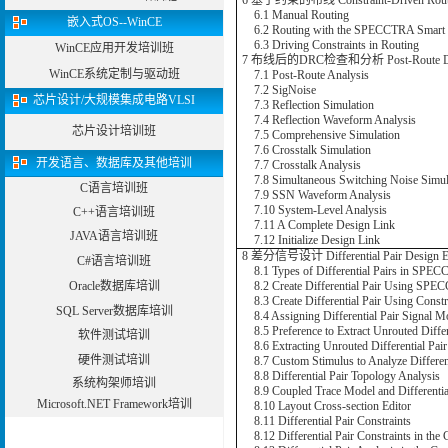
6 基于约束的布线 Constraint-Driven Rout
6.1 Manual Routing
嵌入式OS--WinCE
6.2 Routing with the SPECCTRA Smart 
6.3 Driving Constraints in Routing
WinCE应用开发培训班
7 布线后的DRC检查和分析 Post-Route DRC
WinCE系统定制与驱动班
7.1 Post-Route Analysis
7.2 SigNoise
芯片设计/大规模集成电路VLSI
7.3 Reflection Simulation
7.4 Reflection Waveform Analysis
芯片设计培训班
7.5 Comprehensive Simulation
7.6 Crosstalk Simulation
开发语言、数据库及其他培训
7.7 Crosstalk Analysis
7.8 Simultaneous Switching Noise Simul
C语言培训班
7.9 SSN Waveform Analysis
7.10 System-Level Analysis
C++语言培训班
7.11 A Complete Design Link
JAVA语言培训班
7.12 Initialize Design Link
8 差分信号设计 Differential Pair Design Ex
C#语言培训班
8.1 Types of Differential Pairs in SPE
Oracle数据库培训
8.2 Create Differential Pair Using SP
8.3 Create Differential Pair Using Const
SQL Server数据库培训
8.4 Assigning Differential Pair Signal M
8.5 Preference to Extract Unrouted Differ
软件测试培训
8.6 Extracting Unrouted Differential Pai
硬件测试培训
8.7 Custom Stimulus to Analyze Different
8.8 Differential Pair Topology Analysis
系统构架师培训
8.9 Coupled Trace Model and Differentia
Microsoft.NET Framework培训
8.10 Layout Cross-section Editor
8.11 Differential Pair Constraints
8.12 Differential Pair Constraints in the 