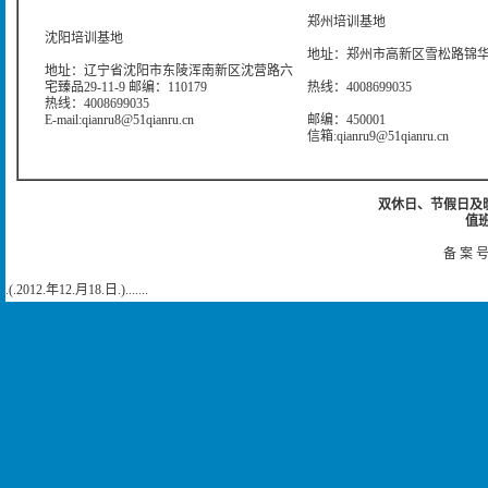
郑州培训基地
沈阳培训基地
地址：郑州市高新区雪松路锦华大
地址：辽宁省沈阳市东陵浑南新区沈营路六
宅臻品29-11-9 邮编：110179
热线：4008699035
热线：4008699035
E-mail:qianru8@51qianru.cn
邮编：450001
信箱:qianru9@51qianru.cn
双休日、节假日及晚上
值班
备 案 号
.(.2012.年12.月18.日.).......