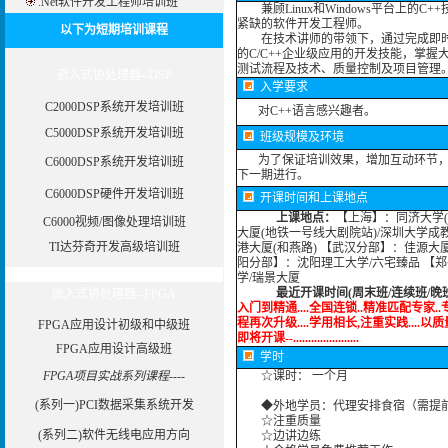
.Net软件开发工程师培训班
兼顾Linux和Windows平台上的
紧缺的软件开发工程师。
以下为短期培训课程
在技术讲师的带领下，通过完成即时通信和
的C/C++企业级应用的开发技能，掌
测试流程及技术、质量控制及项目管理
嵌入式协处理器--DSP
入学要求
C2000DSP系统开发培训班
对C++语言感兴趣者。
C5000DSP系统开发培训班
班级规模及环境
为了保证培训效果，增加互动环节，我
C6000DSP系统开发培训班
下一期进行。
C6000DSP硬件开发培训班
开课时间和上课地点
上课地点：
【上海】：同济大学(
C6000视频/图像处理培训班
大厦(地铁一号线大剧院站)/深圳大学成
TI达芬奇开发高级培训班
港大厦(和燕路) 【武汉分部】：佳源大
阳分部】：沈阳理工大学/六宅臻品 【
学/瑞景大厦
最近开课时间(周末班/连续班/晚
嵌入式协处理器--FPGA
入门到精通....全国连锁..精准匹配专家..专家
程再次升级....学用相长,注重实践....以质量求发展
FPGA应用设计初级和中级班
即将开课--......................
FPGA应用设计高级班
学时
FPGA项目实战系列课程----
☆课时： 一个月
(系列一)PCI数据采集系统开发
◆外地学员：代理安排食宿（需提
☆注重质量
(系列二)软件无线电应用方向
☆边讲边练