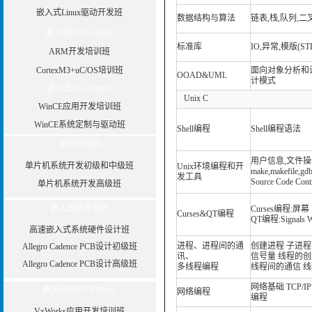
嵌入式Linux驱动开发班
数据结构与算法
链表,栈,队列,二
嵌入式CPU--ARM
标准库
IO,异常,模版(ST
ARM开发培训班
CortexM3+uC/OS培训班
面向对象分析和设
OOAD&UML
计模式
嵌入式OS--WinCE
Unix C
WinCE应用开发培训班
WinCE系统定制与驱动班
Shell编程
Shell编程语法
单片机培训
用户信息,文件操
单片机系统开发初级和中级班
Unix环境编程和开
make,makefile,gd
发工具
Source Code Cont
单片机系统开发高级班
嵌入式硬件设计
Curses编程:屏
Curses&QT编程
QT编程:Signals W
高速嵌入式系统硬件设计班
进程、进程间的通
创建进程 子进程
Allegro Cadence PCB设计初级班
讯、
信号量 线程的
Allegro Cadence PCB设计高级班
多线程编程
线程间的通信 
网络基础 TCP/
嵌入式OS--VxWorks
网络编程
编程
VxWorks应用开发培训班