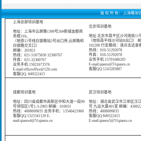
版 权 所 有： 上海曙海信息网
上海总部培训基地
北京培训基地
地址：上海市云屏路1399号26#新城金郡商
地址:北京市昌平区沙河南街11号
务楼310。
（地铁昌平线沙河站B出口） 
（地铁11号线白银路站2号出口旁,云屏路和
102200 行走路线：
请点击这查
白银路交叉口）
热线：010-51292078
邮编：201821
传真：010-51292078
热线：021-51875830 32300767
业务手机:15701686205
传真：021-32300767
E-mail:qianru@51qianru.cn
业务手机:15921673576
客服QQ:1243285887
E-mail:officeoffice@126.com
客服QQ: 849322415
成都培训基地
武汉培训基地
地址：四川省成都市高新区中和大道一段99
地址：湖北省武汉市江岸区汉江
号领馆区1号1-3-2903 邮编：610031
号 九运大厦401室 邮编：43002
热线：4008699035 业务手机：13540421960
热线：4008699035
客服QQ:1325341129 E-
客服QQ:849322415
mail:qianru4@51qianru.cn
E-mail:qianru5@51qianru.cn