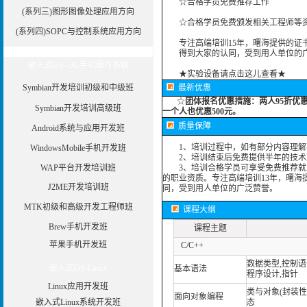
☆合格学员免费推荐工作
(系列三)图形图像处理应用方向
☆合格学员免费颁发相关工程师等资
(系列四)SOPC与控制系统应用方向
专注高端培训15年，曙海提供的证书
得到大家的认同，受到用人单位的广
嵌入式OS--3G手机操作系统
★实验设备请点击这儿查看★
Symbian开发培训初级和中级班
最新优惠
☆
团体报名优惠措施：
两人95折优
Symbian开发培训高级班
一个人也优惠500元。
质量保障
Android系统与应用开发班
1、培训过程中，如有部分内容理解
WindowsMobile手机开发班
2、培训结束后免费提供半年的技术
WAP平台开发培训班
3、培训合格学员可享受免费推荐就业
的职业资质。专注高端培训13年，曙海
J2ME开发培训班
同，受到用人单位的广泛赞誉。
MTK初级和高级开发工程师班
课程大纲
Brew手机开发班
课程主题
苹果手机开发班
C/C++
数据类型,控制语
嵌入式OS-Linux
基本语法
程序设计,指针
Linux应用开发班
类与对象(封装性)
面向对象编程
嵌入式Linux系统开发班
态