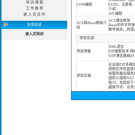
IUnknown、Quer
培 训 课 程
COM编程
GUID、注册表、类
工 作 推 荐
介绍
ATL编程
嵌 入 式 合 作
ACE通信框架
ACE和Boost框架介
友情连接
Boost中的字
绍
数学相关、跨语
嵌入式培训
项目实战
XML语言
项目预备
P2P搜索技术 
VoIP通信基础(H.
企业级P2P多
视频文件的直接
省服务器及服务
项目实施
透防火墙和NA
能力。包括如下
超级节点、业务