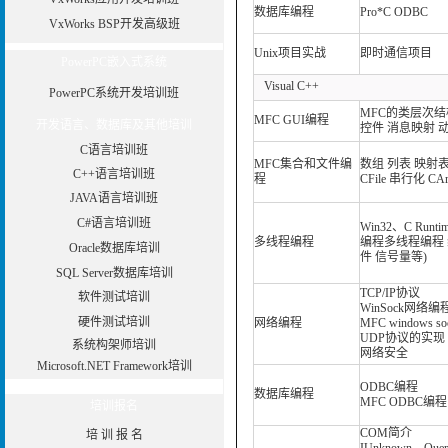
数据库编程
Pro*C ODBC
VxWorks BSP开发高级班
Unix项目实战
即时通信项目
PowerPC嵌入式系统
Visual C++
PowerPC系统开发培训班
MFC的类层次结
MFC GUI编程
开发语言、数据库及其他培训
控件 消息映射 动
C语言培训班
MFC集合和文件编
数组 列表 映射
C++语言培训班
程
CFile 串行化 CAr
JAVA语言培训班
C#语言培训班
Win32、C Runt
多线程编程
编程多线程编程 
Oracle数据库培训
件 信号量等)
SQL Server数据库培训
TCP/IP协议
软件测试培训
WinSock网络
硬件测试培训
网络编程
MFC windows so
UDP协议的实现
系统构架师培训
网络安全
Microsoft.NET Framework培训
ODBC编程
数据库编程
MFC ODBC编程
培训报名
COM简介
培 训 报 名