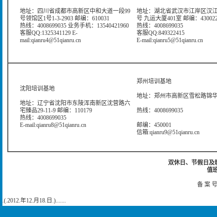
地址：四川省成都市高新区中和大道一段99
地址：湖北省武汉市江岸区汉江
号领馆区1号1-3-2903 邮编：610031
号 九运大厦401室 邮编：43002
热线：4008699035 业务手机：13540421960
热线：4008699035
客服QQ:1325341129 E-
客服QQ:849322415
mail:qianru4@51qianru.cn
E-mail:qianru5@51qianru.cn
郑州培训基地
沈阳培训基地
地址：郑州市高新区雪松路锦华大
地址：辽宁省沈阳市东陵浑南新区沈营路六
宅臻品29-11-9 邮编：110179
热线：4008699035
热线：4008699035
E-mail:qianru8@51qianru.cn
邮编：450001
信箱:qianru9@51qianru.cn
双休日、节假日及晚上
值班
备 案 号
.(.2012.年12.月18.日.).......