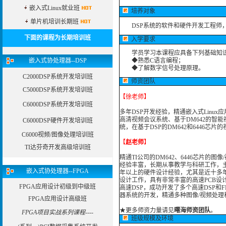
嵌入式Linux就业班
培养对象
单片机培训长期班
DSP系统的软件和硬件开发工程师，
下面的课程为长期培训班
入学要求
学员学习本课程应具备下列基础知
嵌入式协处理器--DSP
◆熟悉C语言编程；
◆了解数字信号处理原理。
C2000DSP系统开发培训班
师资团队
C5000DSP系统开发培训班
【徐老师】
C6000DSP系统开发培训班
多年DSP开发经验，精通嵌入式Linux
高清视频会议系统、基于DM642的智能
C6000DSP硬件开发培训班
统，在基于DSP的DM642和6446芯
C6000视频/图像处理培训班
【
赵老师
】
TI达芬奇开发高级培训班
精通TI公司的DM642、6446芯片
经验丰富，长期从事教学与科研工作，主
嵌入式协处理器--FPGA
年以上的硬件设计经验，尤其是近十多年
设计工作，具有非常丰富的高速PCB设计经验。
FPGA应用设计初级到中级班
高速DSP，成功开发了多个高速DSP和
器系统的开发，精通多种图像/视频处理
FPGA应用设计高级班
★
更多师资力量请见
曙海师资团队
。
FPGA项目实战系列课程----
班级规模及环境