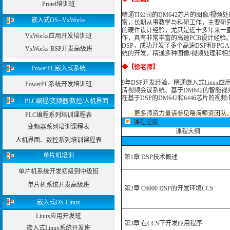
Protel培训班
精通TI公司的DM642芯片的图像/视
嵌入式OS--VxWorks
富，长期从事教学与科研工作，主要研究
的硬件设计经验，尤其是近十多年来一直
VxWorks应用开发培训班
作，具有非常丰富的高速PCB设计经验。精通T
DSP，成功开发了多个高速DSP和FP
VxWorks BSP开发高级班
统的开发，精通多种图像/视频处理和相
◆
【徐老师】
PowerPC嵌入式系统
9年DSP开发经验，精通嵌入式Linux
PowerPC系统开发培训班
清视频会议系统、基于DM642的智能视
在基于DSP的DM642和6446芯片的
PLC编程/变频器/数控/人机界面
更多师资力量请参见曙海师资团队
PLC编程系列培训课程表
课程进度
变频器系列培训课程表
课程大纲
人机界面、数控系列培训课程表
单片机培训
第1章 DSP技术概述
单片机系统开发初级到中级班
单片机系统开发高级班
第2章 C6000 DSP的开发环境CCS
嵌入式OS-Linux
Linux应用开发班
第3章 在CCS下开发应用程序
嵌入式Linux系统开发班