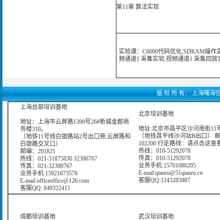
第11章 算法实现
实验课：C6000代码优化,SDRAM操作
频通道1 采集实验,视频通道1 采集回放
版 权 所 有： 上海曙海信息网
上海总部培训基地
北京培训基地
地址：上海市云屏路1399号26#新城金郡商
地址:北京市昌平区沙河南街11号
务楼310。
（地铁昌平线沙河站B出口） 
（地铁11号线白银路站2号出口旁,云屏路和
102200 行走路线：
请点击这查
白银路交叉口）
热线：010-51292078
邮编：201821
传真：010-51292078
热线：021-51875830 32300767
业务手机:15701686205
传真：021-32300767
E-mail:qianru@51qianru.cn
业务手机:15921673576
客服QQ:1243285887
E-mail:officeoffice@126.com
客服QQ: 849322415
成都培训基地
武汉培训基地