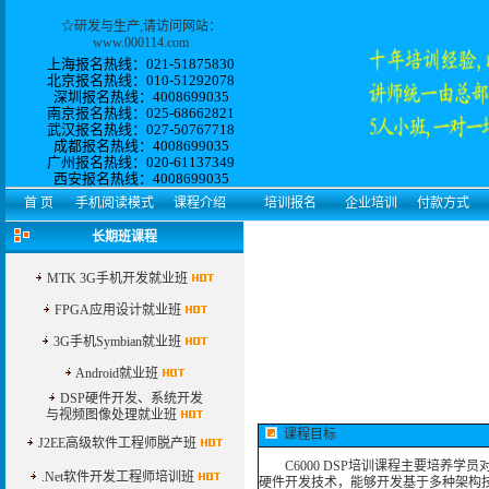
☆
研发与生产
,请访问网站：
www.000114.com
上海报名热线：021-51875830
北京报名热线：010-51292078
深圳报名热线：4008699035
南京报名热线：025-68662821
武汉报名热线：027-50767718
成都报名热线：4008699035
广州报名热线：
020-61137349
西安
报名热线：
4008699035
首 页
手机阅读模式
课程介绍
培训报名
企业培训
付款方式
长期班课程
MTK 3G手机开发就业班
FPGA应用设计就业班
3G手机Symbian就业班
Android就业班
DSP硬件开发、系统开发
与视频图像处理就业班
课程目标
J2EE高级软件工程师脱产班
C6000 DSP培训课程主要培养学员对
.Net软件开发工程师培训班
硬件开发技术，能够开发基于多种架构技