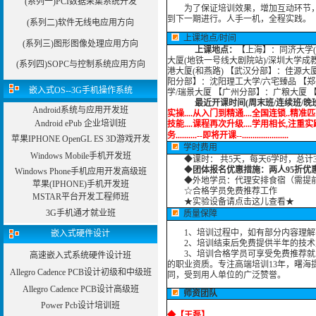
(系列一)PCI数据采集系统开发
为了保证培训效果，增加互动环节，我
到下一期进行。人手一机，全程实践。
(系列二)软件无线电应用方向
上课地点/时间
(系列三)图形图像处理应用方向
上课地点：
【上海】：同济大学(
大厦(地铁一号线大剧院站)/深圳大学成
(系列四)SOPC与控制系统应用方向
港大厦(和燕路) 【武汉分部】：佳源大
阳分部】：沈阳理工大学/六宅臻品 【
嵌入式OS--3G手机操作系统
学/瑞景大厦 【广州分部】：广粮大厦 
最近开课时间(周末班/连续班/晚
Android系统与应用开发班
实操....从入门到精通....全国连锁..精准匹
Android ePub 企业培训班
技能....课程再次升级....学用相长,注重实践.
务..........--即将开课--......................
苹果IPHONE OpenGL ES 3D游戏开发
学时费用
Windows Mobile手机开发班
◆
课时： 共5天，每天6学时，总计
◆
团体报名优惠措施：两人95折优
Windows Phone手机应用开发高级班
◆外地学员：代理安排食宿（需提前预
苹果(IPHONE)手机开发班
☆合格学员免费推荐工作
MSTAR平台开发工程师班
★实验设备请点击这儿查看★
3G手机通才就业班
质量保障
1、培训过程中，如有部分内容理解
嵌入式硬件设计
2、培训结束后免费提供半年的技术
3、培训合格学员可享受免费推荐就业
高速嵌入式系统硬件设计班
的职业资质。专注高端培训13年，曙海
Allegro Cadence PCB设计初级和中级班
同，受到用人单位的广泛赞誉。
Allegro Cadence PCB设计高级班
师资团队
Power Pcb设计培训班
◆
【王磊】