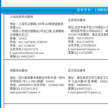
版 权 所 有： 上海曙海信息网
上海总部培训基地
北京培训基地
地址：上海市云屏路1399号26#新城金郡商
地址:北京市昌平区沙河南街11号
务楼310。
（地铁昌平线沙河站B出口） 
（地铁11号线白银路站2号出口旁,云屏路和
102200 行走路线：
请点击这查
白银路交叉口）
热线：010-51292078
邮编：201821
传真：010-51292078
热线：021-51875830 32300767
业务手机:15701686205
传真：021-32300767
E-mail:qianru@51qianru.cn
业务手机:15921673576
客服QQ:1243285887
E-mail:officeoffice@126.com
客服QQ: 849322415
成都培训基地
武汉培训基地
地址：四川省成都市高新区中和大道一段99
地址：湖北省武汉市江岸区汉江
号领馆区1号1-3-2903 邮编：610031
号 九运大厦401室 邮编：43002
热线：4008699035 业务手机：13540421960
热线：4008699035
客服QQ:1325341129 E-
客服QQ:849322415
mail:qianru4@51qianru.cn
E-mail:qianru5@51qianru.cn