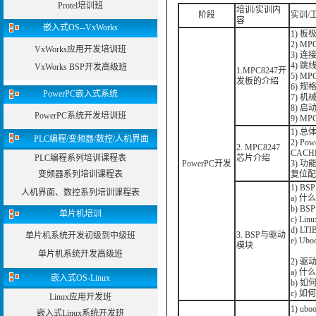
Protel培训班
培训/实训内
阶段
实训/
容
嵌入式OS--VxWorks
1) 板
2) M
VxWorks应用开发培训班
3) 连
4) 
VxWorks BSP开发高级班
1.MPC8247开
5) M
发板的介绍
6) 规
PowerPC嵌入式系统
7) 机
8) 启
PowerPC系统开发培训班
9) MP
1) 
PLC编程/变频器/数控/人机界面
2) P
2. MPC8247
CACH
PLC编程系列培训课程表
芯片介绍
PowerPC开发
3) 
变频器系列培训课程表
复位配
1) BSP
人机界面、数控系列培训课程表
a) 什
b) B
单片机培训
c) L
d) L
3. BSP与驱动
单片机系统开发初级到中级班
e) U
模块
单片机系统开发高级班
2) 驱
a) 
嵌入式OS-Linux
b) 
c) 
Linux应用开发班
1) u
嵌入式Linux系统开发班