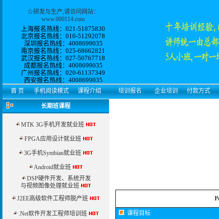
☆
研发与生产
,请访问网站：
www.000114.com
上海报名热线：021-51875830
北京报名热线：010-51292078
深圳报名热线：4008699035
南京报名热线：025-68662821
武汉报名热线：027-50767718
成都报名热线：4008699035
广州报名热线：
020-61137349
西安
报名热线：
4008699035
首 页
手机阅读模式
课程介绍
培训报名
企业培训
付款方式
长期班课程
MTK 3G手机开发就业班
FPGA应用设计就业班
3G手机Symbian就业班
Android就业班
DSP硬件开发、系统开发
与视频图像处理就业班
J2EE高级软件工程师脱产班
课程目标
.Net软件开发工程师培训班