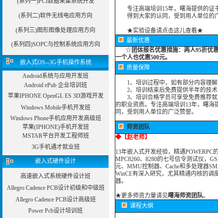
(系列一)PCI数据采集系统开发
专注高端培训15年，曙海提供的证书
(系列二)软件无线电应用方向
得到大家的认同，受到用人单位的广
(系列三)图形图像处理应用方向
★实验设备请点击这儿查看★
最新优惠
(系列四)SOPC与控制系统应用方向
☆
团体报名优惠措施：
两人95折优
一个人也优惠500元。
嵌入式OS--3G手机操作系统
质量保障
Android系统与应用开发班
1、培训过程中，如有部分内容理解
Android ePub 企业培训班
2、培训结束后免费提供半年的技术
苹果IPHONE OpenGL ES 3D游戏开发
3、培训合格学员可享受免费推荐就业
的职业资质。专注高端培训13年，曙海
Windows Mobile手机开发班
同，受到用人单位的广泛赞誉。
Windows Phone手机应用开发高级班
苹果(IPHONE)手机开发班
师资团队
MSTAR平台开发工程师班
◆
【赵老师】
3G手机通才就业班
13年嵌入式开发经验，精通POWERP
MPC8260、8280的七号信令测试仪，
嵌入式硬件设计
元、MMU控制器、Cache和多处理器SM
WinCE有深入研究，尤其精通内核的调
高速嵌入式系统硬件设计班
器。
Allegro Cadence PCB设计初级和中级班
★
更多师资力量请见
曙海师资团队
。
Allegro Cadence PCB设计高级班
课程大纲
Power Pcb设计培训班