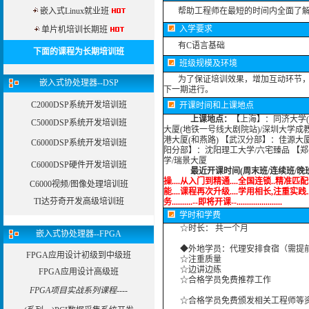
嵌入式Linux就业班
帮助工程师在最短的时间内全面了解Po
入学要求
单片机培训长期班
有C语言基础
下面的课程为长期培训班
班级规模及环境
为了保证培训效果，增加互动环节，我
嵌入式协处理器--DSP
下一期进行。
C2000DSP系统开发培训班
开课时间和上课地点
上课地点：
【上海】：同济大学(
C5000DSP系统开发培训班
大厦(地铁一号线大剧院站)/深圳大学成
港大厦(和燕路) 【武汉分部】：佳源大
C6000DSP系统开发培训班
阳分部】：沈阳理工大学/六宅臻品 【
学/瑞景大厦
C6000DSP硬件开发培训班
最近开课时间(周末班/连续班/晚
操....从入门到精通....全国连锁..精准匹配
C6000视频/图像处理培训班
能....课程再次升级....学用相长,注重实践..
TI达芬奇开发高级培训班
务..........--即将开课--......................
学时
和学费
☆时长： 共一个月
嵌入式协处理器--FPGA
◆外地学员：代理安排食宿（需提
FPGA应用设计初级到中级班
☆注重质量
☆边讲边练
FPGA应用设计高级班
☆合格学员免费推荐工作
FPGA项目实战系列课程----
☆合格学员免费颁发相关工程师等资