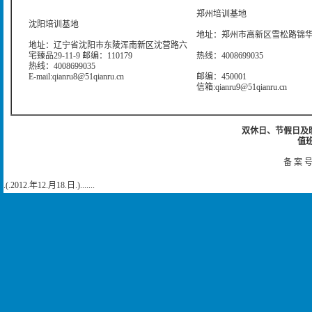
郑州培训基地
沈阳培训基地
地址：郑州市高新区雪松路锦华大
地址：辽宁省沈阳市东陵浑南新区沈营路六
宅臻品29-11-9 邮编：110179
热线：4008699035
热线：4008699035
E-mail:qianru8@51qianru.cn
邮编：450001
信箱:qianru9@51qianru.cn
双休日、节假日及晚上
值班
备 案 号
.(.2012.年12.月18.日.).......