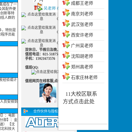
成都王老师
件集成在了一
及其配件便
具创新等特
南京刘老师
偏低人群的
QQ客服一
武汉张老师
多，特别是
QQ客服二
果程序员能
西安许老师
QQ客服三
广州吴老师
双休日、节假日及晚上可致电
值班电话：021-51875830 值班
沈阳胡老师
手机：15921673576
郑州高老师
值班QQ:
石家庄林老师
发经验或计
值班网页在线客服,点击交谈：
11大校区联系
方式点击此处
人员安排到
合作伙伴与授权机构
部】：电影
京分部】：金
道） 【沈
河北科技大