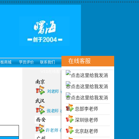
++++++++++++++++++++++++++++++++++++++++++++++++++++++++++++++++
在线客服
发板商城
学员评价
联系我们
WEB在线客服
总部李老师
深圳徐老师
北京赵老师