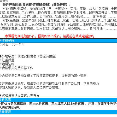
瑞景大厦
开课时间(周末班/连续班/晚班）(滚动开班）：
MTK初级-中级班：2026年08月10日....推荐就业....实战、实操....从入门到精通....全
家..专家培训...用心服务.....良心教育....参加培训,提升专业技能....课程再次升级....学
..以质量求发展....合作共赢....实用实战....实战培训....用心服务..........--即将开课--................
MTK高级班：2026年08月10日....推荐就业....实战、实操....从入门到精通....全国连
.专家培训...用心服务.....良心教育....参加培训,提升专业技能....课程再次升级....学用相
.以质量求发展....合作共赢....实用实战....实战培训....用心服务..........--即将开课--..................
程每期班限额5名，报满即停止报名，请提前在线或电话预约
学时
和学费
长： 共一个月
地学员：代理安排食宿（需提前预定）
注重质量
边讲边练
格学员免费推荐工作
格学员免费颁发相关工程师等资格证书，提升您的职业资质
高端培训15年，曙海提供的证书得到本行业的广泛认可，学员的能力
大家的认同，受到用人单位的广泛赞誉。
★实验设备请点击这儿查看★
最新优惠
☆
团体报名优惠措施：
两人95折优惠，三人或三人以上9折优惠 。注意：在读学生凭
人也优惠500元。
质量保障