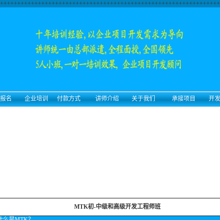
++++++++++++++++++++++++++++++++++++++++++++++++++++++++++++++++
报名
企业培训
付款方式
讲师介绍
关于我们
承接项目
开
MTK初-中级和高级开发工程师班
什么是MTK？