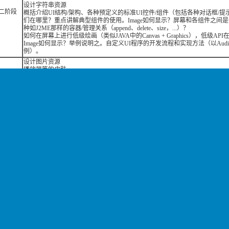
设计字符串资源
二阶段
概括介绍UI结构/架构、各种预定义的标准UI控件/组件（包括各种对话框/提
们在哪里？重点讲解典型组件的使用。Image如何显示？屏幕和各组件之间
种如J2ME那样的容器/管理关系（append、delete、size，...）？
如何在屏幕上进行低级绘画（类似JAVA中的Canvas + Graphics），低级AP
Image如何显示？举例说明之。自定义UI程序的开发流程和实现方法（以AudioPl
例）。
设计图片资源
播放器等的皮肤
更换资源文件实现新的手机界面
三阶段
文件系统--MTK文件系统
添加功能菜单
设计独特风格的界面
MTK MMI层介绍
剖析MTK MMI主任务
系统讲解MTK功能模块如何开发
辅助工具实现手机新功能技巧详解
四阶段
讲解 模块示例的实现机制
短信模块
照相机模块
第一部分:绘画基础（点、线、图形、界面布局）
第二部分：文本（精确排版、字体颜色、大小、风格、和特殊效果的实现等
第三部分：图形（图形的绘画，特殊效果图形的绘制）
阶段--
第四部分：图像（获取图像的方式-资源、存储器等；各种动画的实现）
画
第五部分:背景（构建背景结构体详解，立体/渐变/动画/纹理/填充背景实现）
第六部分：层（基础层、自定义层、层的合并/剪切/释放、透明效果、锁屏）
第一部分：各种控件要点详解
阶段--