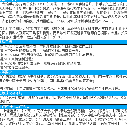
06，台湾手机芯片商联发科（MTK）开发出了一种MTK手机芯片，将手机的主板与软
大大降低了手机生产的门槛：普通厂商在没有核心技术的情况下，只需采购MTK芯片
量生产出手机，也就是俗称的“山寨机”。山寨机普遍具有价格低，功能齐全，外观极
一些山寨机还以模仿最新款名牌手机见长。因此山寨机很受追求时尚的年轻人及收入
，占有很大的市场份额，其销量超过1.5亿部，对正规品牌手机造成不少冲击。
它手机平台相比，MTK的平台相对比较封闭，真正得到联发科技技术支持的企业并不
方面，资料以及开发工具很难得到，而且软件开发更是靠工程师自己摸索，因此，如
握MTK开发技术，职业前景无疑非常广阔。
课程目标
了解 MTK平台及开发环境，掌握开发MTK 平台必须的软件工具；
掌握 MTK平台的整体架构，了解MTK 各层的协调关系；
掌握 MTK MMI层的开发流程，能够进行MMI层项目设计与开发；
掌握MTK真机烧制过程；
掌握 MTK 驱动层的开发流程，能够进行 MTK 驱动开发。
掌握MTK多媒体编程。
入学要求
程面向希望把握3G历史性机遇，成为3G移动互联网紧缺人才，并拥有一年以上软件开
相关专业硕士学历（包括在读），同时具备C语言基础的开发者；
程同样适用于希望掌握MTK开发技术，为未来业务转型奠定基础的企业技术团队。
班级规模及环境
保证培训效果，增加互动环节，我们坚持小班授课，每期报名人数限3到5人，多余
期进行。
开课时间和上课地点
上课地点：
【上海】：同济大学(沪西)/新城金郡商务楼(11号线白银路站) 【深圳分
(地铁一号线大剧院站)/深圳大学成教院 【北京分部】：北京中山学院/福鑫大楼 【南
厦(和燕路) 【武汉分部】：佳源大厦（高新二路） 【成都分部】：领馆区1号（中和大
部】：沈阳理工大学/六宅臻品 【郑州分部】：郑州大学/锦华大厦 【石家庄分部】：