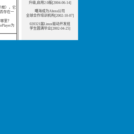
升级,启用2.0版[2004-06-14]
示框），它
曙海成为Altera公司
是否存在一
全球合作培训机构[2002-10-07]
I在哪里？
020321届Linux驱动开发班
ayer为
学生圆满毕业[2002-04-25]
邮件订阅列表
）