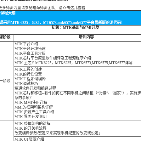
更多师资力量请参见曙海师资团队，请点击这儿查看
课程大纲
课采用MTK 6225，6235，MT6573,mtk6575,mtk6577平台最新版的源代码！
初级：MTK基础与MMI开发
课阶段
培训内容
MTK平台介绍
MTK平台环境搭建
MTK平台工具介绍
MTK芯片平台原型软件编译及工程源程序介绍；
MTK 主芯片MTK6225，MTK6235，MTK6573,MTK6575,MTK6577详解
MTK工程的创建
MTK的特性设置
MTK工程如何编译
一阶段
MTK调试技巧
精通软件开发和编译过程；
MTK芯片和移植--软件如何在不同手机之间移植（“对接”、“搬家”），实施
意的事项？
MTK MMI使用详解
MMI的框架和架构详解
MTK 资源产生工具介绍
MTK 界面开发说明
MTK 整体架构的讲解
MTK 的开关机流程
改变编译参数/宏定义来实现手机配置的改变或设定；
MTK UI 资源介绍