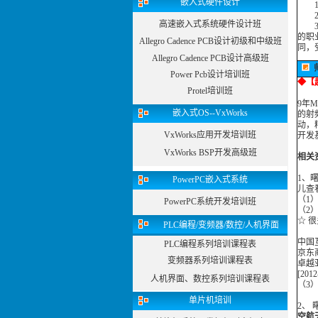
嵌入式硬件设计
1、
2、
高速嵌入式系统硬件设计班
3、
的职
Allegro Cadence PCB设计初级和中级班
同，
Allegro Cadence PCB设计高级班
Power Pcb设计培训班
◆
【
Protel培训班
9年
嵌入式OS--VxWorks
的射
动，
VxWorks应用开发培训班
开发
VxWorks BSP开发高级班
相关
1、
PowerPC嵌入式系统
儿查
（1
PowerPC系统开发培训班
（2
☆ 
PLC编程/变频器/数控/人机界面
中国互动
PLC编程系列培训课程表
京东商城
变频器系列培训课程表
卓越亚
[2012
人机界面、数控系列培训课程表
（3
单片机培训
2
、
空航