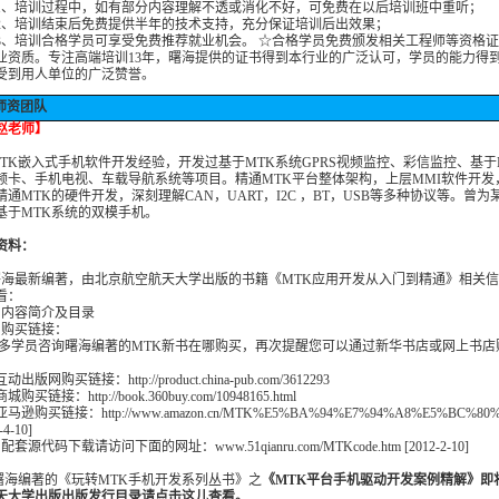
培训过程中，如有部分内容理解不透或消化不好，可免费在以后培训班中重听；
培训结束后免费提供半年的技术支持，充分保证培训后出效果；
培训合格学员可享受免费推荐就业机会。 ☆合格学员免费颁发相关工程师等资格证
业资质。专注高端培训13年，曙海提供的证书得到本行业的广泛认可，学员的能力得
受到用人单位的广泛赞誉。
师资团队
赵老师】
MTK嵌入式手机软件开发经验，开发过基于MTK系统GPRS视频监控、彩信监控、基于
频卡、手机电视、车载导航系统等项目。精通MTK平台整体架构，上层MMI软件开发
精通MTK的硬件开发，深刻理解CAN，UART，I2C ，BT，USB等多种协议等。曾为
基于MTK系统的双模手机。
资料：
曙海最新编著，由北京航空航天大学出版的书籍《MTK应用开发从入门到精通》相关
看：
）
内容简介及目录
）购买链接：
很多学员咨询曙海编著的MTK新书在哪购买，再次提醒您可以通过新华书店或网上书店
出版网购买链接：http://product.china-pub.com/3612293
购买链接：http://book.360buy.com/10948165.html
马逊购买链接：http://www.amazon.cn/MTK%E5%BA%94%E7%94%A8%E5%BC%80
-4-10]
）配套源代码下载请访问下面的网址：
www.51qianru.com/MTKcode.htm
[2012-2-10]
曙海编著的《玩转MTK手机开发系列丛书》之
《MTK平台手机驱动开发案例精解》即
天大学出版出版发行目录请点击这儿查看
。