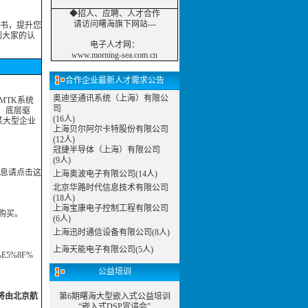
◆招人、应聘、人才合作
请访问曙海旗下网站---
书，提升您
到大家的认
电子人才网
：
www.morning-sea.com.cn
合作企业最新人才需求公告
奥迪坚通讯系统（上海）有限公
MTK系统
司
，底层驱
(16人)
某大型企业
上海贝尔阿尔卡特股份有限公司
(12人)
冠捷半导体（上海）有限公司
(9人)
信息请点击这
上海奥波电子有限公司(14人)
北京华路时代信息技术有限公司
(18人)
上海宝康电子控制工程有限公司
购买。
(6人)
上海迅时通信设备有限公司(8人)
上海天能电子有限公司(5人)
%E5%8F%
公益培训
将由北京航
第6期曙海大型嵌入式公益培训
“嵌入式DSP宣讲会”