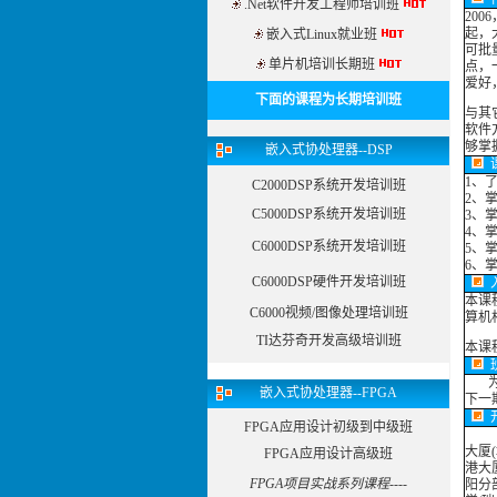
.Net软件开发工程师培训班
20
起，
嵌入式Linux就业班
可批
单片机培训长期班
点，
爱好
下面的课程为长期培训班
与其
软件
够掌
嵌入式协处理器--DSP
1、
C2000DSP系统开发培训班
2、
C5000DSP系统开发培训班
3、
4、
C6000DSP系统开发培训班
5、
6、
C6000DSP硬件开发培训班
本课
C6000视频/图像处理培训班
算机
TI达芬奇开发高级培训班
本课
为了
嵌入式协处理器--FPGA
下一
FPGA应用设计初级到中级班
大厦
FPGA应用设计高级班
港大
FPGA项目实战系列课程----
阳分