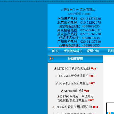
++++++++++++++++++++++++++++++++++++++++++++++++++++++++++++++++
☆
研发与生产
,请访问网站：
www.000114.com
上海报名热线：021-51875830
北京报名热线：010-51292078
深圳报名热线：4008699035
南京报名热线：025-68662821
武汉报名热线：027-50767718
成都报名热线：4008699035
广州报名热线：
020-61137349
西安
报名热线：
4008699035
首 页
手机阅读模式
课程介绍
培训
长期班课程
MTK 3G手机开发就业班
FPGA应用设计就业班
3G手机Symbian就业班
Android就业班
DSP硬件开发、系统开发
与视频图像处理就业班
J2EE高级软件工程师脱产班