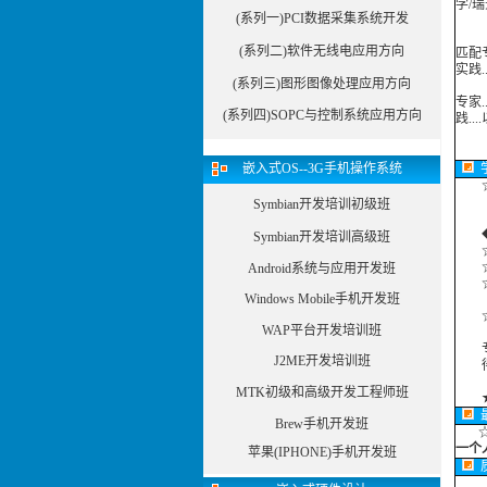
学/
(系列一)PCI数据采集系统开发
最近
(系列二)软件无线电应用方向
匹配专
实践..
(系列三)图形图像处理应用方向
专家.
(系列四)SOPC与控制系统应用方向
践...
本课
嵌入式OS--3G手机操作系统
☆时
Symbian开发培训初级班
◆外
Symbian开发培训高级班
☆
☆
Android系统与应用开发班
☆合
Windows Mobile手机开发班
☆合
WAP平台开发培训班
专注
J2ME开发培训班
得到
MTK初级和高级开发工程师班
Brew手机开发班
一个
苹果(IPHONE)手机开发班